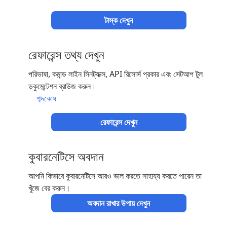
টাস্ক দেখুন
রেফারেন্স তথ্য দেখুন
পরিভাষা, কমান্ড লাইন সিনট্যাক্স, API রিসোর্স প্রকার এবং সেটআপ টুল
ডকুমেন্টেশন ব্রাউজ করুন।
শব্দকোষ
রেফারেন্স দেখুন
কুবারনেটিসে অবদান
আপনি কিভাবে কুবারনেটিসে আরও ভাল করতে সাহায্য করতে পারেন তা
খুঁজে বের করুন।
অবদান রাখার উপায় দেখুন