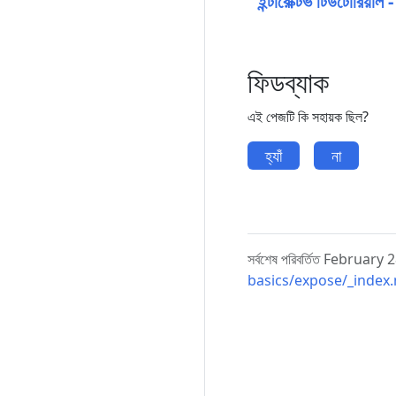
ইন্টারেক্টিভ টিউটোরিয়া
ফিডব্যাক
এই পেজটি কি সহায়ক ছিল?
হ্যাঁ
না
সর্বশেষ পরিবর্তিত Februa
basics/expose/_index