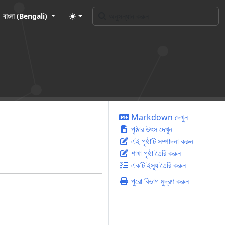
বাংলা (Bengali)
Markdown দেখুন
পৃষ্ঠার উৎস দেখুন
এই পৃষ্ঠাটি সম্পাদনা করুন
শাখা পৃষ্ঠা তৈরি করুন
একটি ইস্যু তৈরি করুন
পুরো বিভাগ মুদ্রণ করুন