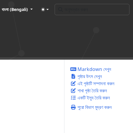
বাংলা (Bengali)
Markdown দেখুন
পৃষ্ঠার উৎস দেখুন
এই পৃষ্ঠাটি সম্পাদনা করুন
শাখা পৃষ্ঠা তৈরি করুন
একটি ইস্যু তৈরি করুন
পুরো বিভাগ মুদ্রণ করুন