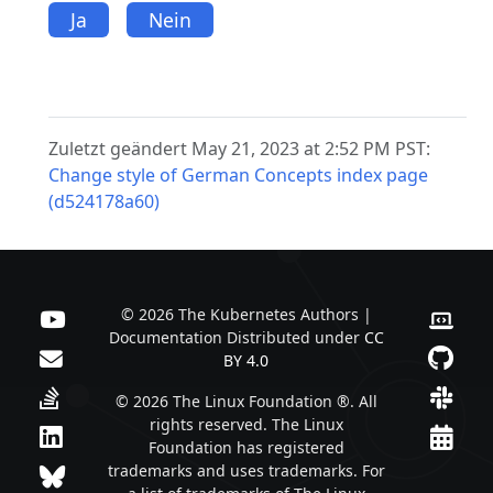
Ja
Nein
Zuletzt geändert May 21, 2023 at 2:52 PM PST:
Change style of German Concepts index page
(d524178a60)
© 2026 The Kubernetes Authors |
Documentation Distributed under
CC
BY 4.0
© 2026 The Linux Foundation ®. All
rights reserved. The Linux
Foundation has registered
trademarks and uses trademarks. For