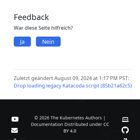
Feedback
War diese Seite hilfreich?
Ja
Nein
Zuletzt geändert August 09, 2024 at 1:17 PM PST:
Drop loading legacy Katacoda script (85b21a62c5)
© 2026 The Kubernetes Authors |
Documentation Distributed under
CC
BY 4.0