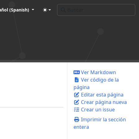
añol (Spanish)
Ver Markdown
Ver código de la
página
Editar esta página
Crear página nueva
Crear un issue
Imprimir la sección
entera