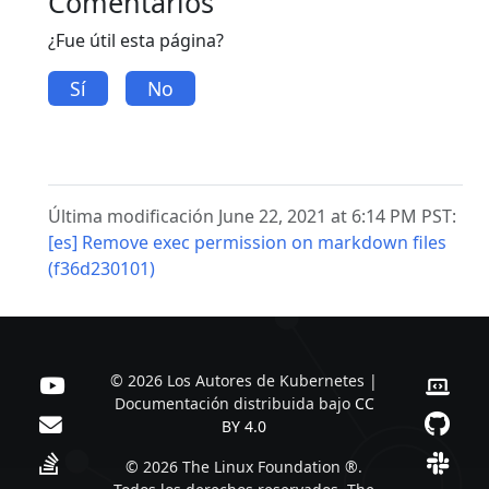
Comentarios
¿Fue útil esta página?
Sí
No
Última modificación June 22, 2021 at 6:14 PM PST:
[es] Remove exec permission on markdown files
(f36d230101)
© 2026 Los Autores de Kubernetes |
Documentación distribuida bajo
CC
BY 4.0
© 2026 The Linux Foundation ®.