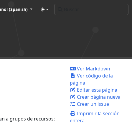
añol (Spanish)
Ver Markdown
Ver código de la
página
Editar esta página
Crear página nueva
Crear un issue
Imprimir la sección
ican a grupos de recursos:
entera