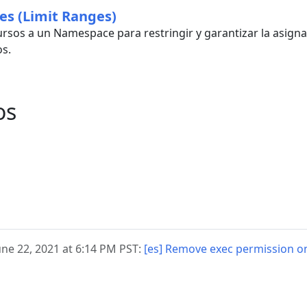
es (Limit Ranges)
cursos a un Namespace para restringir y garantizar la asig
os.
os
une 22, 2021 at 6:14 PM PST:
[es] Remove exec permission o