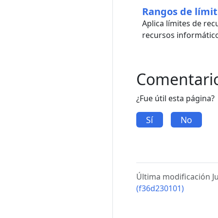
Rangos de límit
Aplica límites de re
recursos informátic
Comentari
¿Fue útil esta página?
Sí
No
Última modificación J
(f36d230101)