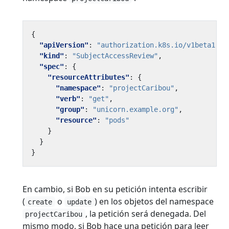
{
"apiVersion"
:
"authorization.k8s.io/v1beta1"
,
"kind"
:
"SubjectAccessReview"
,
"spec"
:
{
"resourceAttributes"
:
{
"namespace"
:
"projectCaribou"
,
"verb"
:
"get"
,
"group"
:
"unicorn.example.org"
,
"resource"
:
"pods"
}
}
}
En cambio, si Bob en su petición intenta escribir
(
o
) en los objetos del namespace
create
update
, la petición será denegada. Del
projectCaribou
mismo modo, si Bob hace una petición para leer