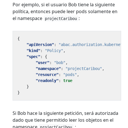
Por ejemplo, si el usuario Bob tiene la siguiente
política, entonces puede leer pods solamente en
el namespace
:
projectCaribou
{
"apiVersion"
:
"abac.authorization.kubernetes
"kind"
:
"Policy"
,
"spec"
:
{
"user"
:
"bob"
,
"namespace"
:
"projectCaribou"
,
"resource"
:
"pods"
,
"readonly"
:
true
}
}
Si Bob hace la siguiente petición, será autorizada
dado que tiene permitido leer los objetos en el
namespace
:
projectCaribou