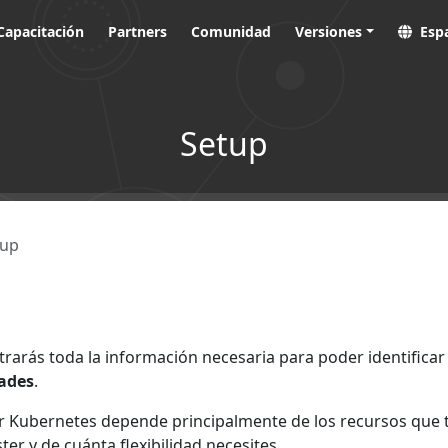
Capacitación
Partners
Comunidad
Versiones
Esp
Setup
tup
trarás toda la información necesaria para poder identifica
dades
.
r Kubernetes depende principalmente de los recursos que t
ster y de cuánta flexibilidad necesites.