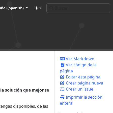
añol (Spanish)
Ver Markdown
Ver código de la
página
Editar esta página
Crear página nueva
Crear un issue
r
la solución que mejor se
Imprimir la sección
entera
engas disponibles, de las