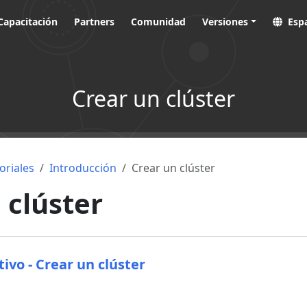
Capacitación
Partners
Comunidad
Versiones
Esp
Crear un clúster
oriales
Introducción
Crear un clúster
 clúster
tivo - Crear un clúster