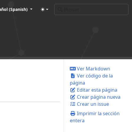
añol (Spanish)
Ver Markdown
Ver código de la
página
Editar esta página
Crear página nueva
Crear un issue
Imprimir la sección
entera