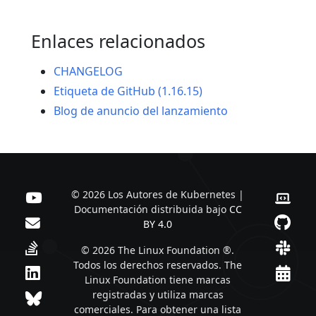
Enlaces relacionados
CHANGELOG
Etiqueta de GitHub (1.16.15)
Blog de anuncio del lanzamiento
© 2026 Los Autores de Kubernetes |
Documentación distribuida bajo
CC
BY 4.0
© 2026 The Linux Foundation ®.
Todos los derechos reservados. The
Linux Foundation tiene marcas
registradas y utiliza marcas
comerciales. Para obtener una lista