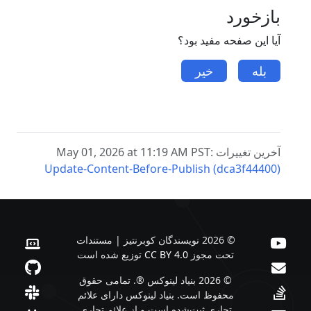
بازخورد
آیا این صفحه مفید بود؟
بله
خیر
آخرین تغییرات May 01, 2026 at 11:19 AM PST:
Update-Content-Before-Publish (dca3f44400)
© 2026 نویسندگان کوبرنتیز | مستندات
تحت مجوز
CC BY 4.0
توزیع شده است
© 2026 بنیاد لینوکس ®. تمامی حقوق
محفوظ است. بنیاد لینوکس دارای علائم
تجاری ثبت‌شده است و از علائم تجاری