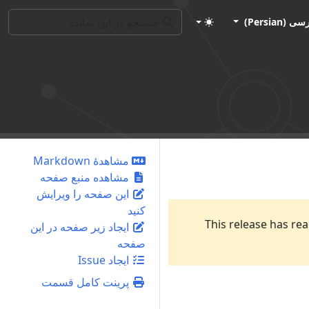
ی (Persian)
مشاهدهٔ Markdown
مشاهده منبع صفحه
این صفحه را ویرایش
کنید
This release has rea
ایجاد زیر صفحه در این
صفحه
ایجاد Issue
پرینت کامل قسمت