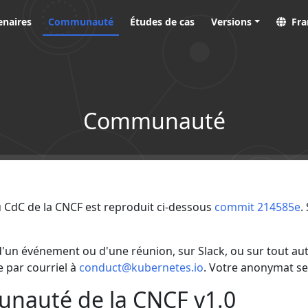
enaires
Communauté
Études de cas
Versions
Fra
Communauté
du CdC de la CNCF est reproduit ci-dessous
commit 214585e
.
 d'un événement ou d'une réunion, sur Slack, ou sur tout 
 par courriel à
conduct@kubernetes.io
. Votre anonymat se
unauté de la CNCF v1.0