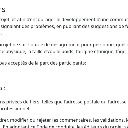
rs
 projet, et afin d’encourager le développement d’une commu
signalant des problèmes, en publiant des suggestions de fo
.
rojet ne soit source de désagrément pour personne, quel que 
e physique, la taille et/ou le poids, l’origine ethnique, l’âge
s acceptés de la part des participants:
s ;
s privées de tiers, telles que l’adresse postale ou l’adresse 
professionnel.
etirer, modifier ou rejeter les commentaires, les validations,
e. En adoptant ce Code de conduite, les éditeurs du projet