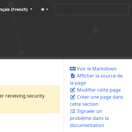
nçais (French)
Voir le Markdown
Afficher la source de
la page
Modifier cette page
er receiving security
Créer une page dans
cette section
Signaler un
problème dans la
documentation