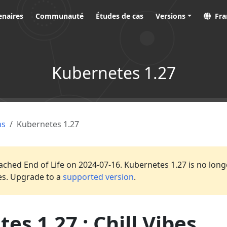
enaires
Communauté
Études de cas
Versions
Fra
Kubernetes 1.27
ns
Kubernetes 1.27
ached End of Life on 2024-07-16. Kubernetes 1.27 is no long
es. Upgrade to a
supported version
.
es 1.27 : Chill Vibes