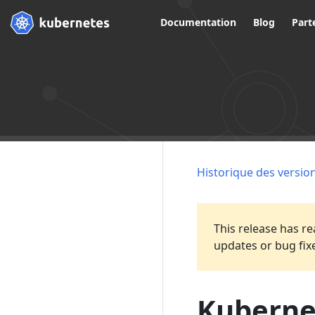
Documentation
Blog
Part
Historique des versio
This release has re
updates or bug fix
Kubernet