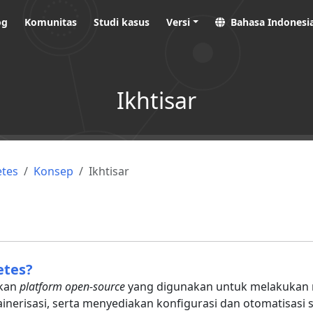
og
Komunitas
Studi kasus
Versi
Bahasa Indonesia
Ikhtisar
tes
Konsep
Ikhtisar
etes?
akan
platform open-source
yang digunakan untuk melakuka
ainerisasi, serta menyediakan konfigurasi dan otomatisasi s