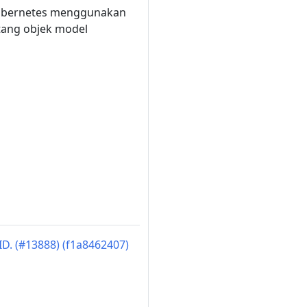
 Kubernetes menggunakan
ntang objek model
D. (#13888) (f1a8462407)