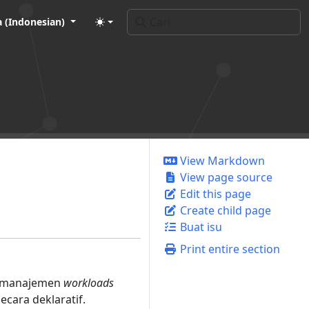
 (Indonesian)
View Markdown
View page source
Edit this page
Create child page
Buat isu
Print entire section
n manajemen
workloads
ecara deklaratif.