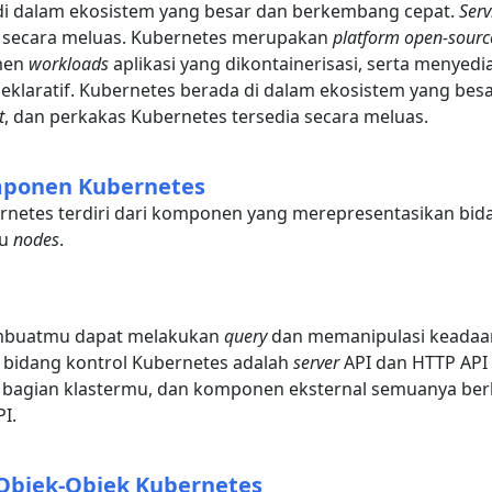
di dalam ekosistem yang besar dan berkembang cepat.
Serv
a secara meluas. Kubernetes merupakan
platform open-sourc
men
workloads
aplikasi yang dikontainerisasi, serta menyedi
deklaratif. Kubernetes berada di dalam ekosistem yang be
t
, dan perkakas Kubernetes tersedia secara meluas.
ponen Kubernetes
rnetes terdiri dari komponen yang merepresentasikan bid
tu
nodes
.
mbuatmu dapat melakukan
query
dan memanipulasi keadaa
ri bidang kontrol Kubernetes adalah
server
API dan HTTP API 
 bagian klastermu, dan komponen eksternal semuanya be
PI.
bjek-Objek Kubernetes