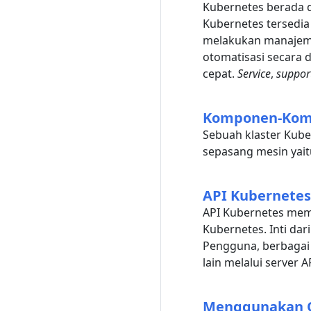
Kubernetes berada 
Kubernetes tersedi
melakukan manaje
otomatisasi secara 
cepat.
Service
,
suppor
Komponen-Kom
Sebuah klaster Kube
sepasang mesin yai
API Kubernetes
API Kubernetes me
Kubernetes. Inti da
Pengguna, berbagai
lain melalui server A
Menggunakan O