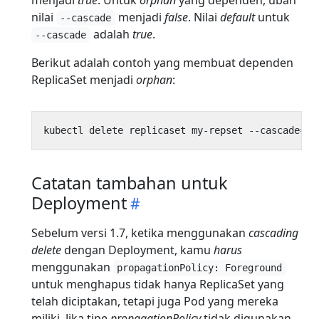
nilai
menjadi
false
. Nilai
default
untuk
--cascade
adalah
true
.
--cascade
Berikut adalah contoh yang membuat dependen
ReplicaSet menjadi
orphan
:
kubectl delete replicaset my-repset --cascade
=
fa
Catatan tambahan untuk
Deployment
Sebelum versi 1.7, ketika menggunakan
cascading
delete
dengan Deployment, kamu
harus
menggunakan
propagationPolicy: Foreground
untuk menghapus tidak hanya ReplicaSet yang
telah diciptakan, tetapi juga Pod yang mereka
miliki. Jika tipe
propagationPolicy
tidak digunakan,