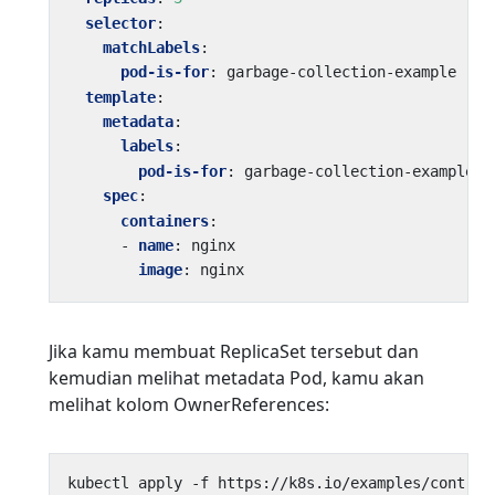
selector
:
matchLabels
:
pod-is-for
:
garbage-collection-example
template
:
metadata
:
labels
:
pod-is-for
:
garbage-collection-example
spec
:
containers
:
- 
name
:
nginx
image
:
nginx
Jika kamu membuat ReplicaSet tersebut dan
kemudian melihat metadata Pod, kamu akan
melihat kolom OwnerReferences: