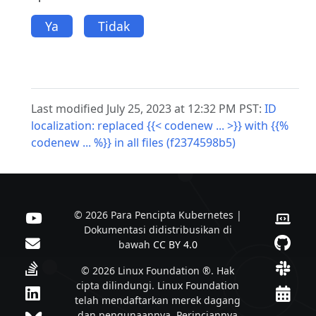
Ya
Tidak
Last modified July 25, 2023 at 12:32 PM PST:
ID
localization: replaced {{< codenew ... >}} with {{%
codenew ... %}} in all files (f2374598b5)
© 2026 Para Pencipta Kubernetes |
Dokumentasi didistribusikan di
bawah
CC BY 4.0
© 2026 Linux Foundation ®. Hak
cipta dilindungi. Linux Foundation
telah mendaftarkan merek dagang
dan pengunaannya. Perinciannya