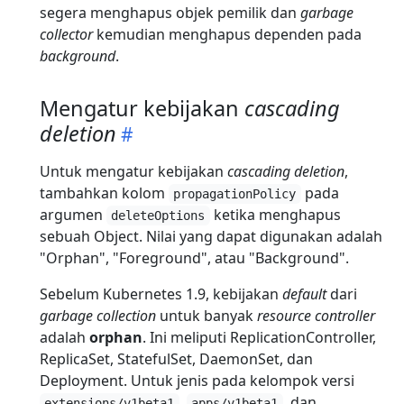
segera menghapus objek pemilik dan
garbage
collector
kemudian menghapus dependen pada
background
.
Mengatur kebijakan
cascading
deletion
Untuk mengatur kebijakan
cascading deletion
,
tambahkan kolom
pada
propagationPolicy
argumen
ketika menghapus
deleteOptions
sebuah Object. Nilai yang dapat digunakan adalah
"Orphan", "Foreground", atau "Background".
Sebelum Kubernetes 1.9, kebijakan
default
dari
garbage collection
untuk banyak
resource controller
adalah
orphan
. Ini meliputi ReplicationController,
ReplicaSet, StatefulSet, DaemonSet, dan
Deployment. Untuk jenis pada kelompok versi
,
, dan
extensions/v1beta1
apps/v1beta1