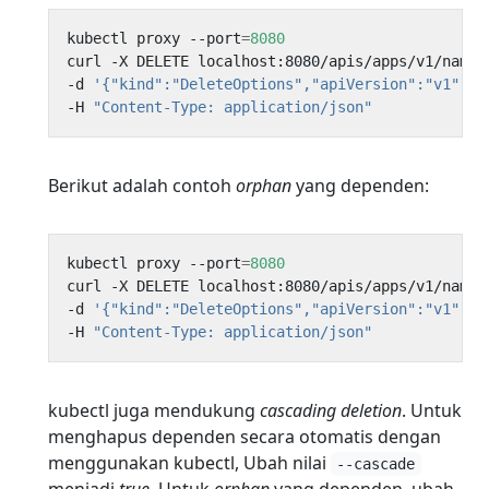
kubectl proxy --port
=
8080
curl -X DELETE localhost:8080/apis/apps/v1/names
-d 
'{"kind":"DeleteOptions","apiVersion":"v1","p
-H 
"Content-Type: application/json"
Berikut adalah contoh
orphan
yang dependen:
kubectl proxy --port
=
8080
curl -X DELETE localhost:8080/apis/apps/v1/names
-d 
'{"kind":"DeleteOptions","apiVersion":"v1","p
-H 
"Content-Type: application/json"
kubectl juga mendukung
cascading deletion
. Untuk
menghapus dependen secara otomatis dengan
menggunakan kubectl, Ubah nilai
--cascade
menjadi
true
. Untuk
orphan
yang dependen, ubah