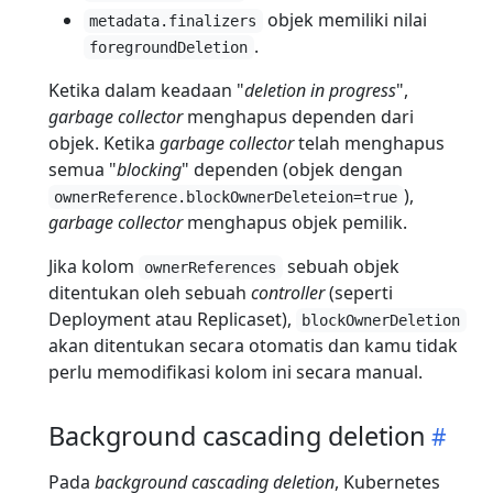
objek memiliki nilai
metadata.finalizers
.
foregroundDeletion
Ketika dalam keadaan "
deletion in progress
",
garbage collector
menghapus dependen dari
objek. Ketika
garbage collector
telah menghapus
semua "
blocking
" dependen (objek dengan
),
ownerReference.blockOwnerDeleteion=true
garbage collector
menghapus objek pemilik.
Jika kolom
sebuah objek
ownerReferences
ditentukan oleh sebuah
controller
(seperti
Deployment atau Replicaset),
blockOwnerDeletion
akan ditentukan secara otomatis dan kamu tidak
perlu memodifikasi kolom ini secara manual.
Background cascading deletion
Pada
background cascading deletion
, Kubernetes