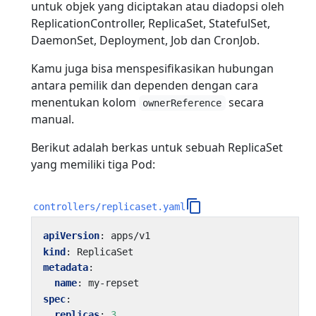
untuk objek yang diciptakan atau diadopsi oleh
ReplicationController, ReplicaSet, StatefulSet,
DaemonSet, Deployment, Job dan CronJob.
Kamu juga bisa menspesifikasikan hubungan
antara pemilik dan dependen dengan cara
menentukan kolom
secara
ownerReference
manual.
Berikut adalah berkas untuk sebuah ReplicaSet
yang memiliki tiga Pod:
controllers/replicaset.yaml
apiVersion
:
apps/v1
kind
:
ReplicaSet
metadata
:
name
:
my-repset
spec
:
replicas
:
3