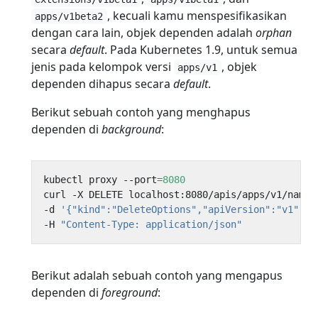
, kecuali kamu menspesifikasikan
apps/v1beta2
dengan cara lain, objek dependen adalah
orphan
secara
default
. Pada Kubernetes 1.9, untuk semua
jenis pada kelompok versi
, objek
apps/v1
dependen dihapus secara
default
.
Berikut sebuah contoh yang menghapus
dependen di
background
:
kubectl proxy --port
=
8080
curl -X DELETE localhost:8080/apis/apps/v1/names
-d 
'{"kind":"DeleteOptions","apiVersion":"v1","p
-H 
"Content-Type: application/json"
Berikut adalah sebuah contoh yang mengapus
dependen di
foreground
: