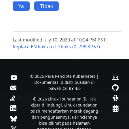
Ya
Tidak
Last modified July 10, 2020 at 10:24 PM PST:
Replace EN links to ID links (0c799ef757)
© 2026 Para Pencipta Kubernetes |
Dokumentasi didistribusikan di
bawah
CC BY 4.0
© 2026 Linux Foundation ®. Hak
cipta dilindungi. Linux Foundation
telah mendaftarkan merek dagang
dan pengunaannya. Perinciannya
bisa dilihat pada
halaman