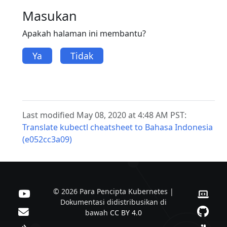
Masukan
Apakah halaman ini membantu?
Ya
Tidak
Last modified May 08, 2020 at 4:48 AM PST:
Translate kubectl cheatsheet to Bahasa Indonesia
(e052cc3a09)
© 2026 Para Pencipta Kubernetes |
Dokumentasi didistribusikan di
bawah
CC BY 4.0