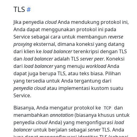
TLS
Jika penyedia
cloud
Anda mendukung protokol ini,
Anda dapat menggunakan protokol ini pada
Service sebagai cara untuk membangun
reverse
proxying
eksternal, dimana koneksi yang datang
dari klien ke
load balancer
terenkripsi dengan TLS
dan
load balancer
adalah TLS
server peer
. Koneksi
dari
load balancer
yang menuju
workload
Anda
dapat juga berupa TLS, atau teks biasa. Pilihan
yang tersedia untuk Anda tergantung dari
penyedia cloud
atau implementasi kustom suatu
Service.
Biasanya, Anda mengatur protokol ke
dan
TCP
menambahkan
annotation
(biasanya khusus untuk
penyedia
cloud
Anda) yang mengonfigurasi
load
balancer
untuk berjalan sebagai
server
TLS. Anda
juga dapat mengonfigurasi identitas TLS (sebagai