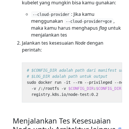
kubelet yang mungkin bisa kamu gunakan:
: Jika kamu
--cloud-provider
menggunakan
,
--cloud-provider=gce
maka kamu harus menghapus
flag
untuk
menjalankan tes
Jalankan tes kesesuaian
Node
dengan
perintah:
# $CONFIG_DIR adalah path dari manifest untu
# $LOG_DIR adalah path untuk output
sudo docker run -it --rm --privileged --net
=
  -v /:/rootfs -v 
$CONFIG_DIR
:
$CONFIG_DIR
 -v
Menjalankan Tes Kesesuaian