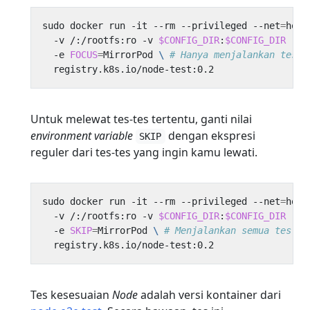
sudo docker run -it --rm --privileged --net
=
host
  -v /:/rootfs:ro -v 
$CONFIG_DIR
:
$CONFIG_DIR
 -v 
  -e 
FOCUS
=
MirrorPod 
\ 
# Hanya menjalankan tes M
Untuk melewat tes-tes tertentu, ganti nilai
environment variable
dengan ekspresi
SKIP
reguler dari tes-tes yang ingin kamu lewati.
sudo docker run -it --rm --privileged --net
=
host
  -v /:/rootfs:ro -v 
$CONFIG_DIR
:
$CONFIG_DIR
 -v 
  -e 
SKIP
=
MirrorPod 
\ 
# Menjalankan semua tes sk
Tes kesesuaian
Node
adalah versi kontainer dari