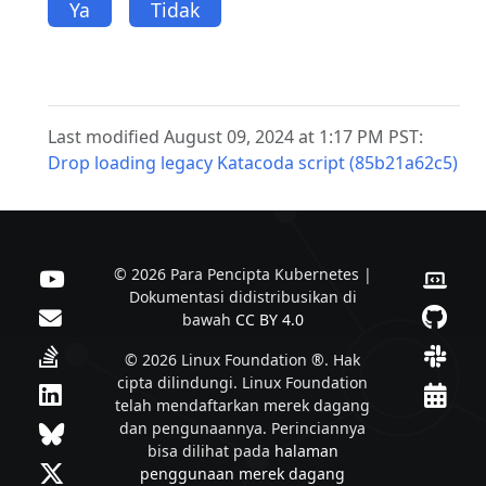
Ya
Tidak
Last modified August 09, 2024 at 1:17 PM PST:
Drop loading legacy Katacoda script (85b21a62c5)
© 2026 Para Pencipta Kubernetes |
Dokumentasi didistribusikan di
bawah
CC BY 4.0
© 2026 Linux Foundation ®. Hak
cipta dilindungi. Linux Foundation
telah mendaftarkan merek dagang
dan pengunaannya. Perinciannya
bisa dilihat pada
halaman
penggunaan merek dagang