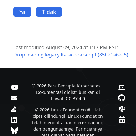
Ya
Tidak
Last modified August 09, 2024 at 1:17 PM PST:
Drop loading legacy Katacoda script (85b21a62c5)
© 2026 Para Pencipta Kubernetes |
Dokumentasi didistribusikan di
bawah
CC BY 4.0
© 2026 Linux Foundation ®. Hak
cipta dilindungi. Linux Foundation
telah mendaftarkan merek dagang
dan pengunaannya. Perinciannya
bisa dilihat pada
halaman