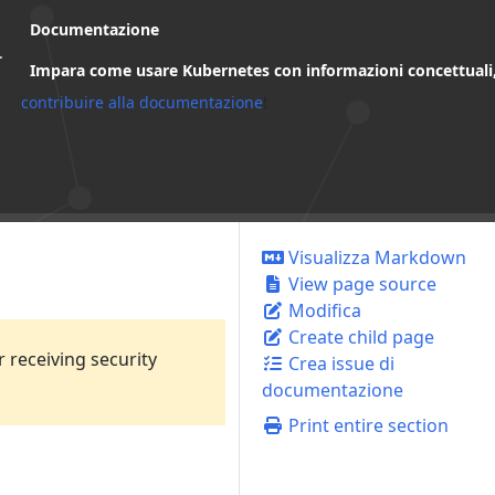
Documentazione
.
Impara come usare Kubernetes con informazioni concettuali
contribuire alla documentazione
!
Visualizza Markdown
View page source
Modifica
Create child page
 receiving security
Crea issue di
documentazione
Print entire section