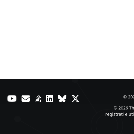
© 202
© 2026 The
registrati e u