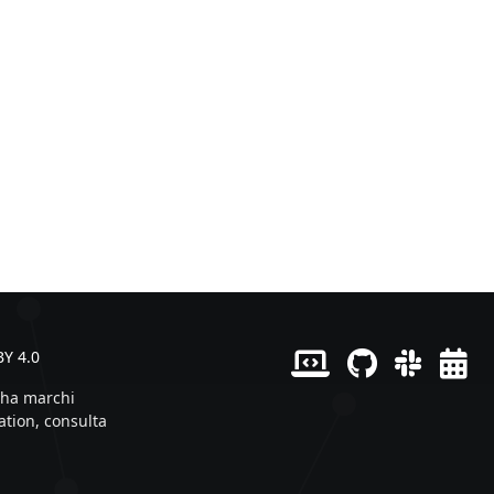
BY 4.0
n ha marchi
ation, consulta