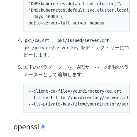
"DNS:kubernetes.default.svc.cluster,"\

"DNS:kubernetes.default.svc.cluster.local" \

--days=10000 \

、
、
pki/ca.crt
pki/issued/server.crt
をディレクトリーにコ
pki/private/server.key
ピーします。
以下のパラメーターを、APIサーバーの開始パラ
メーターとして追加します。
--client-ca-file=/yourdirectory/ca.crt

--tls-cert-file=/yourdirectory/server.crt

openssl