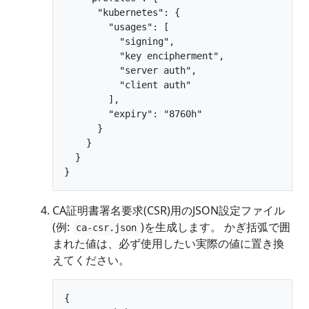
      "kubernetes": {

        "usages": [

          "signing",

          "key encipherment",

          "server auth",

          "client auth"

        ],

        "expiry": "8760h"

      }

    }

  }

CA証明書署名要求(CSR)用のJSON設定ファイル
(例:
)を生成します。 かぎ括弧で囲
ca-csr.json
まれた値は、必ず使用したい実際の値に置き換
えてください。
{
