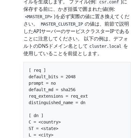
イルを生成します。 ファイル(例:
)に
csr.conf
保存する前に、かぎ括弧で囲まれた値(例:
)を必ず実際の値に置き換えてくだ
<MASTER_IP>
さい。
の値は、前節で説明
MASTER_CLUSTER_IP
したAPIサーバーのサービスクラスターIPである
ことに注意してください。 以下の例は、デフォ
ルトのDNSドメイン名として
を
cluster.local
使用していることを前提とします。
[ req ]

default_bits = 2048

prompt = no

default_md = sha256

req_extensions = req_ext

distinguished_name = dn

[ dn ]

C = <country>

ST = <state>

L = <city>
