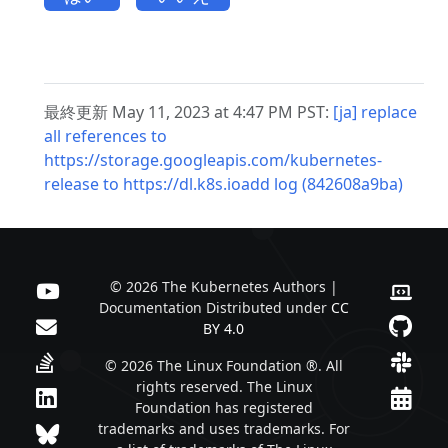
最終更新 May 11, 2023 at 4:47 PM PST:
[ja] replace
all references to
https://storage.googleapis.com/kubernetes-
release to https://dl.k8s.ioadd log (842608a9ba)
© 2026 The Kubernetes Authors |
Documentation Distributed under
CC
BY 4.0
© 2026 The Linux Foundation ®. All
rights reserved. The Linux
Foundation has registered
trademarks and uses trademarks. For