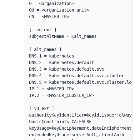
O = <organization>

OU = <organization unit>

CN = <MASTER_IP>

[ req_ext ]

subjectAltName = @alt_names

[ alt_names ]

DNS.1 = kubernetes

DNS.2 = kubernetes.default

DNS.3 = kubernetes.default.svc

DNS.4 = kubernetes.default.svc.cluster

DNS.5 = kubernetes.default.svc.cluster.local

IP.1 = <MASTER_IP>

IP.2 = <MASTER_CLUSTER_IP>

[ v3_ext ]

authorityKeyIdentifier=keyid,issuer:always

basicConstraints=CA:FALSE

keyUsage=keyEncipherment,dataEncipherment

extendedKeyUsage=serverAuth,clientAuth
