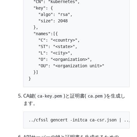
  "CN": "kubernetes",

  "key": {

    "algo": "rsa",

    "size": 2048

  },

  "names":[{

    "C": "<country>",

    "ST": "<state>",

    "L": "<city>",

    "O": "<organization>",

    "OU": "<organization unit>"

  }]

CA鍵(
)と証明書(
)を生成し
ca-key.pem
ca.pem
ます。
APIサーバーの鍵と証明書を生成するための