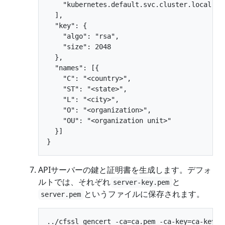
    "kubernetes.default.svc.cluster.local"

  ],

  "key": {

    "algo": "rsa",

    "size": 2048

  },

  "names": [{

    "C": "<country>",

    "ST": "<state>",

    "L": "<city>",

    "O": "<organization>",

    "OU": "<organization unit>"

  }]

APIサーバーの鍵と証明書を生成します。デフォ
ルトでは、それぞれ
と
server-key.pem
というファイルに保存されます。
server.pem
../cfssl gencert -ca=ca.pem -ca-key=ca-key.pe