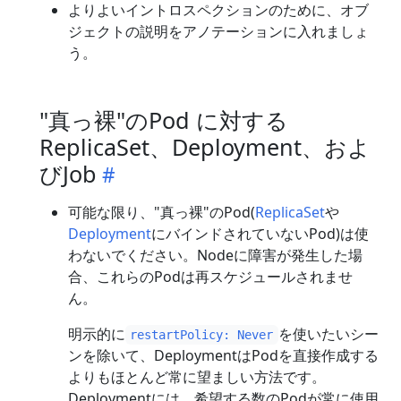
よりよいイントロスペクションのために、オブ
ジェクトの説明をアノテーションに入れましょ
う。
"真っ裸"のPod に対する
ReplicaSet、Deployment、およ
びJob
可能な限り、"真っ裸"のPod(
ReplicaSet
や
Deployment
にバインドされていないPod)は使
わないでください。Nodeに障害が発生した場
合、これらのPodは再スケジュールされませ
ん。
明示的に
を使いたいシー
restartPolicy: Never
ンを除いて、DeploymentはPodを直接作成する
よりもほとんど常に望ましい方法です。
Deploymentには、希望する数のPodが常に使用