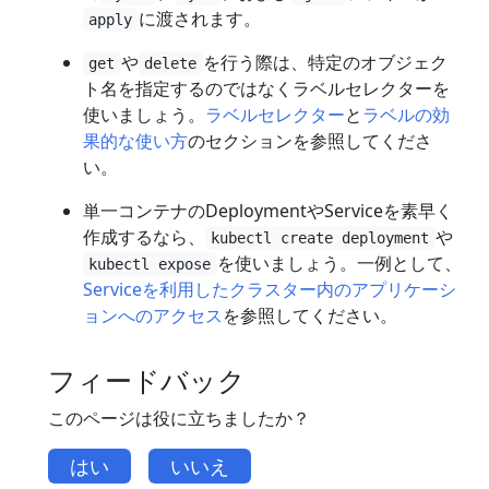
に渡されます。
apply
や
を行う際は、特定のオブジェク
get
delete
ト名を指定するのではなくラベルセレクターを
使いましょう。
ラベルセレクター
と
ラベルの効
果的な使い方
のセクションを参照してくださ
い。
単一コンテナのDeploymentやServiceを素早く
作成するなら、
や
kubectl create deployment
を使いましょう。一例として、
kubectl expose
Serviceを利用したクラスター内のアプリケーシ
ョンへのアクセス
を参照してください。
フィードバック
このページは役に立ちましたか？
はい
いいえ