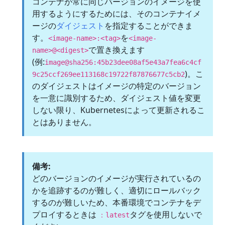
コンテナが常に同じバージョンのイメージを使
用するようにするためには、そのコンテナイメ
ージの
ダイジェスト
を指定することができま
す。
を
<image-name>:<tag>
<image-
で置き換えます
name>@<digest>
(例:
image@sha256:45b23dee08af5e43a7fea6c4cf
)。こ
9c25ccf269ee113168c19722f87876677c5cb2
のダイジェストはイメージの特定のバージョン
を一意に識別するため、ダイジェスト値を変更
しない限り、Kubernetesによって更新されるこ
とはありません。
備考:
どのバージョンのイメージが実行されているの
かを追跡するのが難しく、適切にロールバック
するのが難しいため、本番環境でコンテナをデ
プロイするときは
タグを使用しないで
：latest