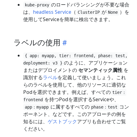
のロードバランシングが不要な場合
kube-proxy
は、
headless Service
（
が
）を
ClusterIP
None
使用してServiceを簡単に検出できます。
ラベルの使用
{ app: myapp, tier: frontend, phase: test,
のように、アプリケーション
deployment: v3 }
またはデプロイメントの
セマンティック属性
を
識別する
ラベル
を定義して使いましょう。これ
らのラベルを使用して、他のリソースに適切な
Podを選択できます。例えば、すべての
tier：
を持つPodを選択するServiceや、
frontend
に属するすべての
コン
app：myapp
phase：test
ポーネント、などです。このアプローチの例を
知るには、
ゲストブック
アプリも合わせてご覧
ください。