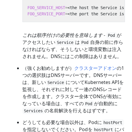
FOO_SERVICE_HOST
=
FOO_SERVICE_PORT
=
これは順序付けの必要性を意味します
-
が
Pod
アクセスしたい
は
自身の前に作ら
Service
Pod
なければならず、そうしないと環境変数は注入
されません。DNSにはこの制限はありません。
（強くお勧めしますが）
クラスターアドオン
の1
つの選択肢はDNSサーバーです。DNSサーバー
は、新しい
についてKubernetes APIを
Service
監視し、それぞれに対して一連のDNSレコード
を作成します。クラスター全体でDNSが有効に
なっている場合は、すべての
が自動的に
Pod
の名前解決を行えるはずです。
Services
どうしても必要な場合以外は、Podに
hostPort
を指定しないでください。Podを
にバ
hostPort