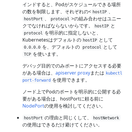
インドすると、Podがスケジュールできる場所
の数を制限します、それぞれの<
、
hostIP
、
>の組み合わせはユニー
hostPort
protocol
クでなければならないからです。
と
hostIP
を明示的に指定しないと、
protocol
Kubernetesはデフォルトの
として
hostIP
を、デフォルトの
として
0.0.0.0
protocol
を使います。
TCP
デバッグ目的でのみポートにアクセスする必要
がある場合は、
apiserver proxy
または
kubectl
を使用できます。
port-forward
ノード上でPodのポートを明示的に公開する必
要がある場合は、hostPortに頼る前に
NodePort
の使用を検討してください。
の理由と同じくして、
hostPort
hostNetwork
の使用はできるだけ避けてください。