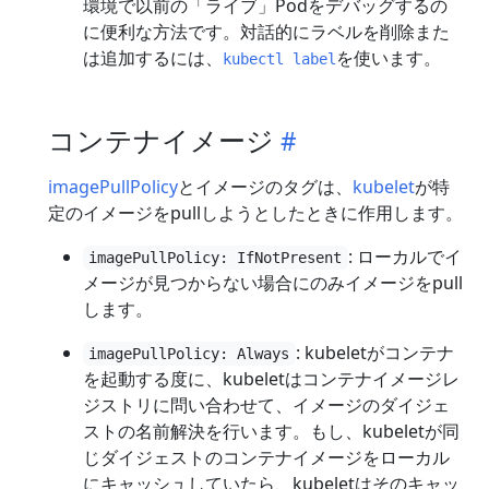
環境で以前の「ライブ」Podをデバッグするの
に便利な方法です。対話的にラベルを削除また
は追加するには、
を使います。
kubectl label
コンテナイメージ
imagePullPolicy
とイメージのタグは、
kubelet
が特
定のイメージをpullしようとしたときに作用します。
: ローカルでイ
imagePullPolicy: IfNotPresent
メージが見つからない場合にのみイメージをpull
します。
: kubeletがコンテナ
imagePullPolicy: Always
を起動する度に、kubeletはコンテナイメージレ
ジストリに問い合わせて、イメージのダイジェ
ストの名前解決を行います。もし、kubeletが同
じダイジェストのコンテナイメージをローカル
にキャッシュしていたら、kubeletはそのキャッ