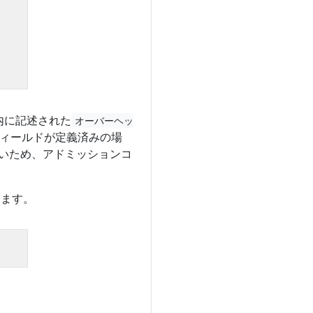
ss内に記述された
オーバーヘッ
のフィールドが定義済みの場
いないため、アドミッションコ
きます。