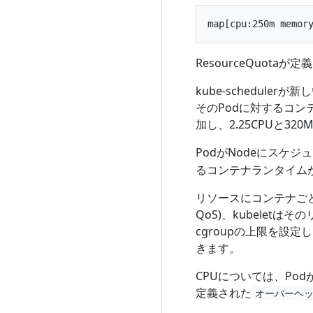
ResourceQuot
kube-schedule
そのPodに対するコ
加し、2.25CPUと32
PodがNodeにスケジ
るコンテナランタイム
リソースにコンテナごとの
QoS)、kubeletはそのリ
cgroupの上限を設定
きます。
CPUについては、PodがG
定義された
オーバーヘ