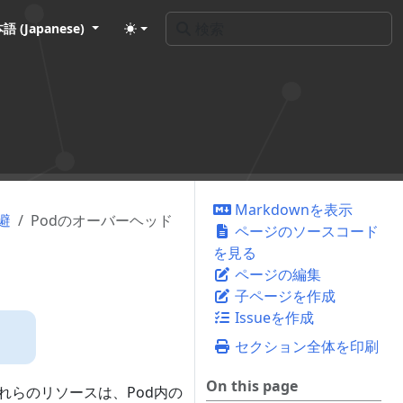
語 (Japanese)
Markdownを表示
避
Podのオーバーヘッド
ページのソースコード
を見る
ページの編集
子ページを作成
Issueを作成
セクション全体を印刷
On this page
れらのリソースは、Pod内の