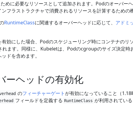
るために必要なリソースとして追加されます。Podのオーバー
のインフラストラクチャで消費されるリソースを計算するための
dの
RuntimeClass
に関連するオーバーヘッドに応じて、
アドミ
。
ドを有効にした場合、Podのスケジューリング時にコンテナのリ
ます。同様に、Kubeletは、Podのcgroupのサイズ決定
ヘッドを含めます。
ーバーヘッドの有効化
の
フィーチャーゲート
が有効になっていること（1.1
verhead
フィールドを定義する
が利用されている
erhead
RuntimeClass