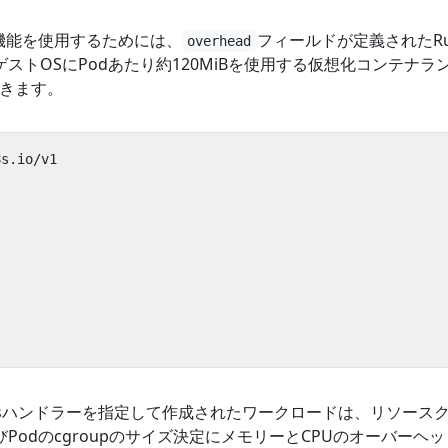
機能を使用するためには、
フィールドが定義されたRun
overhead
ストOSにPodあたり約120MiBを使用する仮想化コンテナ
義できます。
8s.io/v1
"
Classハンドラーを指定して作成されたワークロードは、リソース
Podのcgroupのサイズ決定にメモリーとCPUのオーバーヘ