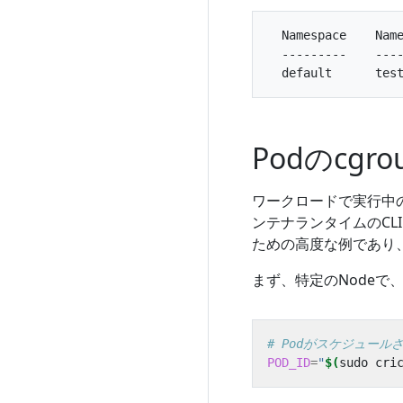
  Namespace    Name
  ---------    ----
Podのcg
ワークロードで実行中の
ンテナランタイムのCLI
ための高度な例であり、
まず、特定のNodeで
# Podがスケジュール
POD_ID
=
"
$(
sudo cri