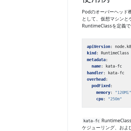
Podのオーバーヘッド
として、仮想マシンとゲ
RuntimeClassを定
apiVersion
:
node.k
kind
:
RuntimeClass
metadata
:
name
:
kata-fc
handler
:
kata-fc
overhead
:
podFixed
:
memory
:
"120Mi
cpu
:
"250m"
Runtime
kata-fc
ケジューリング、および