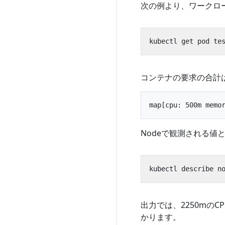
次の例より、ワークロ
kubectl get pod te
コンテナの要求の合計は、
Nodeで観測される値
kubectl describe n
出力では、2250mの
かります。