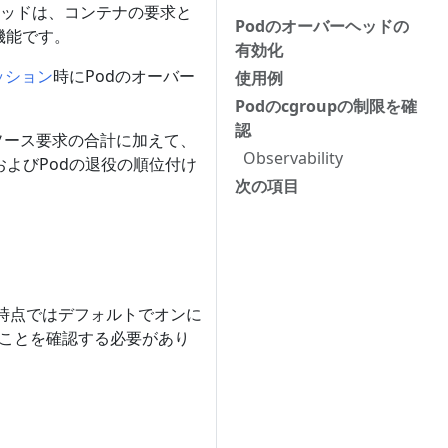
ヘッドは、コンテナの要求と
Podのオーバーヘッドの
機能です。
有効化
ッション
時にPodのオーバー
使用例
Podのcgroupの制限を確
認
ソース要求の合計に加えて、
Observability
時およびPodの退役の順位付け
次の項目
8時点ではデフォルトでオンに
ことを確認する必要があり