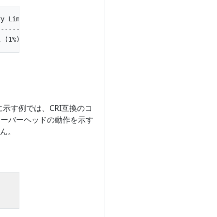
y Limits  AGE

--------  ---

に示す例では、CRI互換のコ
オーバーヘッドの動作を示す
せん。