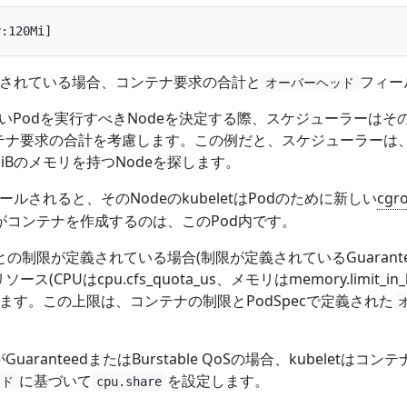
aが定義されている場合、コンテナ要求の合計と
フィー
オーバーヘッド
rが新しいPodを実行すべきNodeを決定する際、スケジューラーはその
ンテナ要求の合計を考慮します。この例だと、スケジューラーは
0MiBのメモリを持つNodeを探します。
ュールされると、そのNodeのkubeletはPodのために新しい
cgr
がコンテナを作成するのは、このPod内です。
制限が定義されている場合(制限が定義されているGuaranteed Q
ソース(CPUはcpu.cfs_quota_us、メモリはmemory.limit_i
します。この上限は、コンテナの制限とPodSpecで定義された
uaranteedまたはBurstable QoSの場合、kubeletはコ
に基づいて
を設定します。
ッド
cpu.share