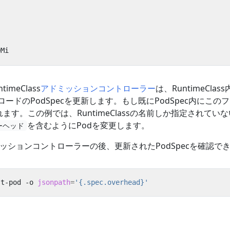
0Mi
meClass
アドミッションコントローラー
は、RuntimeCla
ードのPodSpecを更新します。もし既にPodSpec内にこ
れます。この例では、RuntimeClassの名前しか指定されて
を含むようにPodを変更します。
ーヘッド
のアドミッションコントローラーの後、更新されたPodSpecを確認で
st-pod -o 
jsonpath
=
'{.spec.overhead}'