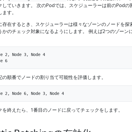
していきます。 次のPodでは、スケジューラーは前のPod
します。
に存在するとき、スケジューラーは様々なゾーンのノードを探
うかのチェック対象になるようにします。 例えば2つのゾーン
e 2, Node 3, Node 4

記の順番でノードの割り当て可能性を評価します。
クを終えたら、1番目のノードに戻ってチェックをします。