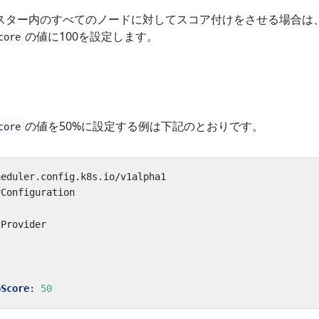
スター内のすべてのノードに対してスコア付けをさせる場合は
の値に100を設定します。
core
の値を50%に設定する例は下記のとおりです。
core
heduler.config.k8s.io/v1alpha1
rConfiguration
tProvider
oScore
:
50