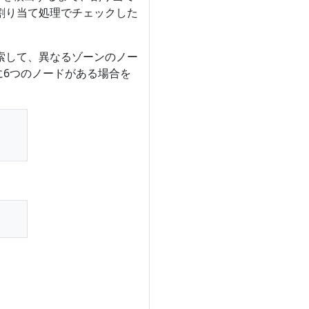
の割り当て処理でチェックした
索して、異なるゾーンのノー
に6つのノードがある場合を