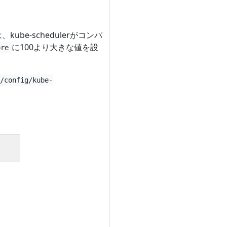
be-schedulerがコンパ
に100より大きな値を設
ore
s/config/kube-