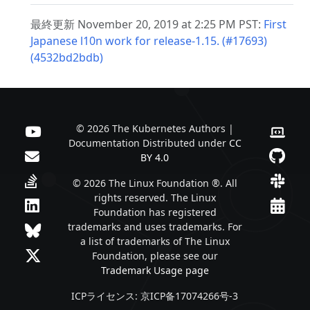
最終更新 November 20, 2019 at 2:25 PM PST:
First
Japanese l10n work for release-1.15. (#17693)
(4532bd2bdb)
© 2026 The Kubernetes Authors |
Documentation Distributed under
CC
BY 4.0
© 2026 The Linux Foundation ®. All
rights reserved. The Linux
Foundation has registered
trademarks and uses trademarks. For
a list of trademarks of The Linux
Foundation, please see our
Trademark Usage page
ICPライセンス: 京ICP备17074266号-3