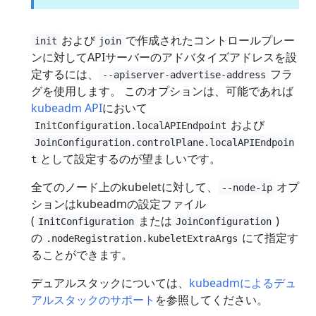
および
で作成されたコントロールプレー
init
join
ンに対してAPIサーバーのアドバタイズアドレスを設
定するには、
フラ
--apiserver-advertise-address
グを使用します。 このオプションは、可能であれば
kubeadm API
において
および
InitConfiguration.localAPIEndpoint
JoinConfiguration.controlPlane.localAPIEndpoin
として設定するのが望ましいです。
t
全てのノード上のkubeletに対して、
オプ
--node-ip
ションはkubeadmの設定ファイル
(
または
)
InitConfiguration
JoinConfiguration
の
にて指定す
.nodeRegistration.kubeletExtraArgs
ることができます。
デュアルスタックについては、
kubeadmによるデュ
アルスタックのサポート
を参照してください。