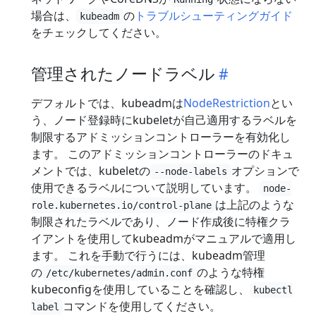
場合は、
の
トラブルシューティングガイド
kubeadm
をチェックしてください。
管理されたノードラベル
デフォルトでは、kubeadmは
NodeRestriction
とい
う、ノード登録時にkubeletが自己適用するラベルを
制限するアドミッションコントローラーを有効化し
ます。 このアドミッションコントローラーのドキュ
メントでは、kubeletの
オプションで
--node-labels
使用できるラベルについて説明しています。
node-
は上記のような
role.kubernetes.io/control-plane
制限されたラベルであり、ノード作成後に特権クラ
イアントを使用してkubeadmがマニュアルで適用し
ます。 これを手動で行うには、kubeadm管理
の
のような特権
/etc/kubernetes/admin.conf
kubeconfigを使用していることを確認し、
kubectl
コマンドを使用してください。
label