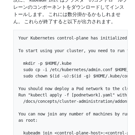
レーンのコンポーネントをダウンロードしてインス
トールします。 これには数分掛かるかもしれませ
ん。 これらが終了すると以下が出力されます。
Your Kubernetes control-plane has initialized suc
To start using your cluster, you need to run the 
  mkdir -p $HOME/.kube

  sudo cp -i /etc/kubernetes/admin.conf $HOME/.ku
  sudo chown $(id -u):$(id -g) $HOME/.kube/config
You should now deploy a Pod network to the cluste
Run "kubectl apply -f [podnetwork].yaml" with one
  /docs/concepts/cluster-administration/addons/

You can now join any number of machines by runnin
as root:
