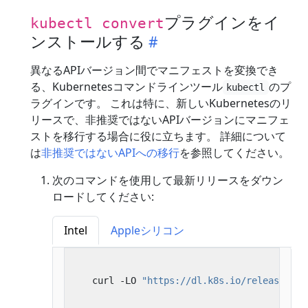
プラグインをイ
kubectl convert
ンストールする
異なるAPIバージョン間でマニフェストを変換でき
る、Kubernetesコマンドラインツール
のプ
kubectl
ラグインです。 これは特に、新しいKubernetesのリ
リースで、非推奨ではないAPIバージョンにマニフェ
ストを移行する場合に役に立ちます。 詳細について
は
非推奨ではないAPIへの移行
を参照してください。
次のコマンドを使用して最新リリースをダウン
ロードしてください:
Intel
Appleシリコン
   curl -LO 
"https://dl.k8s.io/release/
$(
c