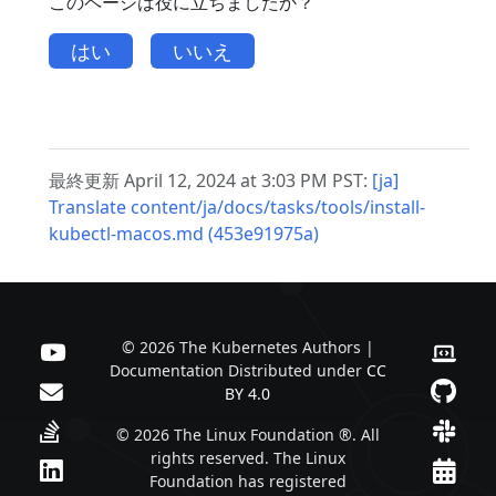
このページは役に立ちましたか？
はい
いいえ
最終更新 April 12, 2024 at 3:03 PM PST:
[ja]
Translate content/ja/docs/tasks/tools/install-
kubectl-macos.md (453e91975a)
© 2026 The Kubernetes Authors |
Documentation Distributed under
CC
BY 4.0
© 2026 The Linux Foundation ®. All
rights reserved. The Linux
Foundation has registered