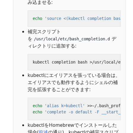
み込ませる:
echo
'source <(kubectl completion bash)'
補完スクリプト
を
デ
/usr/local/etc/bash_completion.d
ィレクトリに追加する:
kubectlにエイリアスを張っている場合は、
エイリアスでも動作するようにシェルの補
完を拡張することができます:
echo
'alias k=kubectl'
echo
'complete -o default -F __start_kubec
kubectlをHomebrewでインストールした
場合(
前述
の通り)、kubectlの補完スクリプ