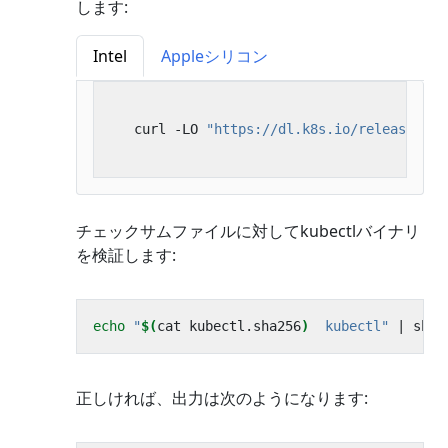
します:
Intel
Appleシリコン
   curl -LO 
"https://dl.k8s.io/release/
$(
c
チェックサムファイルに対してkubectlバイナリ
を検証します:
echo
"
$(
cat kubectl.sha256
)
  kubectl"
|
 shas
正しければ、出力は次のようになります: