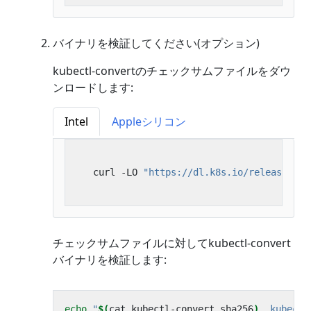
バイナリを検証してください(オプション)
kubectl-convertのチェックサムファイルをダウ
ンロードします:
Intel
Appleシリコン
   curl -LO 
"https://dl.k8s.io/release/
$(
c
チェックサムファイルに対してkubectl-convert
バイナリを検証します:
echo
"
$(
cat kubectl-convert.sha256
)
  kubectl