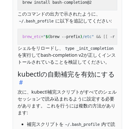
このコマンドの出力で示されたように、
に以下を追記してください:
~/.bash_profile
brew_etc
=
"
$(
brew --prefix
)
/etc"
&&
[[
 -r 
"
${
br
シェルをリロードし、
type _init_completion
を実行してbash-completion v2が正しくインス
トールされていることを検証してください。
kubectlの自動補完を有効にする
次に、kubectl補完スクリプトがすべてのシェル
セッションで読み込まれるように設定する必要
があります。 これを行うには複数の方法があり
ます:
補完スクリプトを
内で読
~/.bash_profile