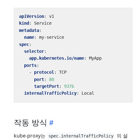
apiVersion
:
v1
kind
:
Service
metadata
:
name
:
my-service
spec
:
selector
:
app.kubernetes.io/name
:
MyApp
ports
:
- 
protocol
:
TCP
port
:
80
targetPort
:
9376
internalTrafficPolicy
:
Local
작동 방식
kube-proxy는
의 설
spec.internalTrafficPolicy