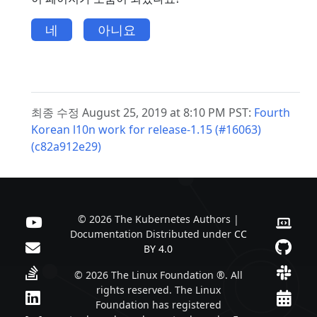
네
아니요
최종 수정 August 25, 2019 at 8:10 PM PST:
Fourth
Korean l10n work for release-1.15 (#16063)
(c82a912e29)
© 2026 The Kubernetes Authors |
Documentation Distributed under
CC
BY 4.0
© 2026 The Linux Foundation ®. All
rights reserved. The Linux
Foundation has registered