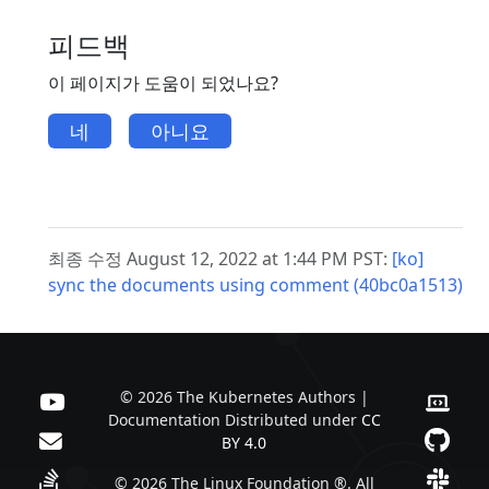
피드백
이 페이지가 도움이 되었나요?
네
아니요
최종 수정 August 12, 2022 at 1:44 PM PST:
[ko]
sync the documents using comment (40bc0a1513)
© 2026 The Kubernetes Authors |
Documentation Distributed under
CC
BY 4.0
© 2026 The Linux Foundation ®. All