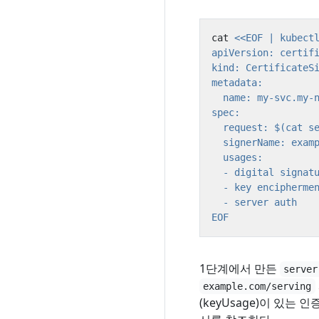
cat 
EOF
1단계에서 만든
server
example.com/serving
(keyUsage)이 있는