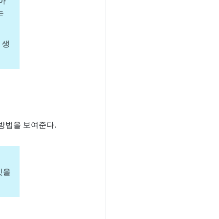
아
는
 생
방법을 보여준다.
툴킷을