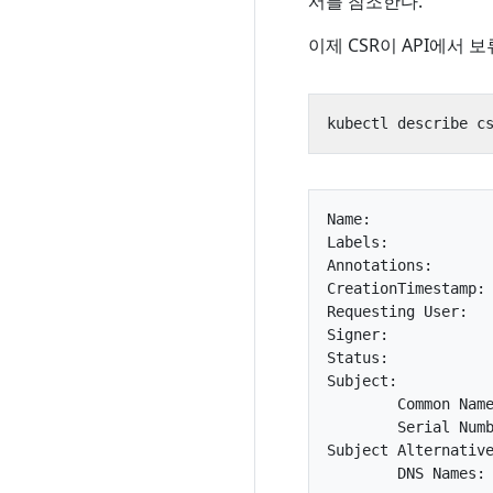
서를 참조한다.
이제 CSR이 API에서 
Name:              
Labels:            
Annotations:       
CreationTimestamp: 
Requesting User:   
Signer:            
Status:            
Subject:

        Common Name
        Serial Numb
Subject Alternative
        DNS Names: 