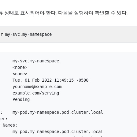
보류 상태로 표시되어야 한다. 다음을 실행하여 확인할 수 있다.
     my-svc.my-namespace

     <none>

     <none>

     Tue, 01 Feb 2022 11:49:15 -0500

     yourname@example.com

     example.com/serving

     Pending

:    my-pod.my-namespace.pod.cluster.local

er:

 Names:

     my-pod.my-namespace.pod.cluster.local
