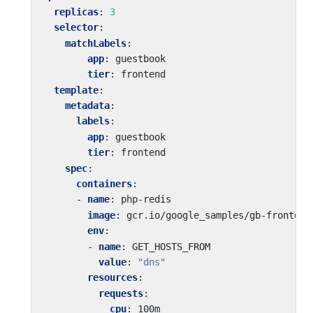
replicas
:
3
selector
:
matchLabels
:
app
:
guestbook
tier
:
frontend
template
:
metadata
:
labels
:
app
:
guestbook
tier
:
frontend
spec
:
containers
:
- 
name
:
php-redis
image
:
gcr.io/google_samples/gb-frontend
env
:
- 
name
:
GET_HOSTS_FROM
value
:
"dns"
resources
:
requests
:
cpu
:
100m