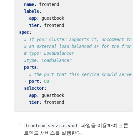
name
:
frontend
labels
:
app
:
guestbook
tier
:
frontend
spec
:
# if your cluster supports it, uncomment the f
# an external load-balanced IP for the fronten
# type: LoadBalancer
#type: LoadBalancer
ports
:
# the port that this service should serve on
- 
port
:
80
selector
:
app
:
guestbook
tier
:
frontend
파일을 이용하여 프론
frontend-service.yaml
트엔드 서비스를 실행한다.