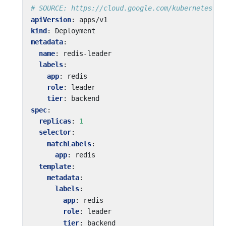
# SOURCE: https://cloud.google.com/kubernetes-en
apiVersion
:
apps/v1
kind
:
Deployment
metadata
:
name
:
redis-leader
labels
:
app
:
redis
role
:
leader
tier
:
backend
spec
:
replicas
:
1
selector
:
matchLabels
:
app
:
redis
template
:
metadata
:
labels
:
app
:
redis
role
:
leader
tier
:
backend