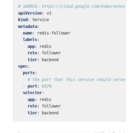
# SOURCE: https://cloud.google.com/kubernetes-en
apiVersion
:
v1
kind
:
Service
metadata
:
name
:
redis-follower
labels
:
app
:
redis
role
:
follower
tier
:
backend
spec
:
ports
:
# the port that this service should serve on
- 
port
:
6379
selector
:
app
:
redis
role
:
follower
tier
:
backend