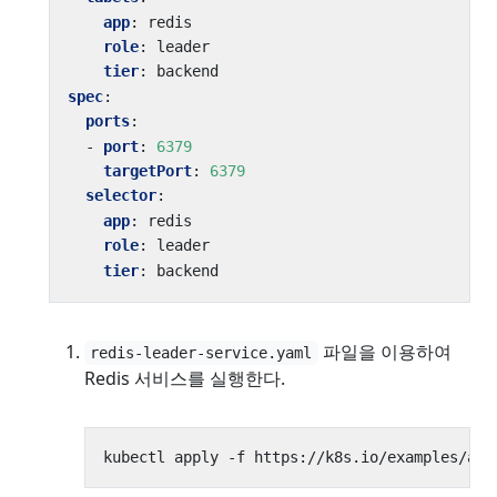
app
:
redis
role
:
leader
tier
:
backend
spec
:
ports
:
- 
port
:
6379
targetPort
:
6379
selector
:
app
:
redis
role
:
leader
tier
:
backend
파일을 이용하여
redis-leader-service.yaml
Redis 서비스를 실행한다.