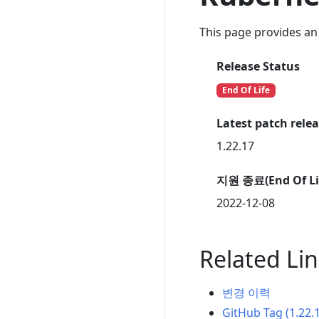
This page provides an 
Release Status
End Of Life
Latest patch rele
1.22.17
지원 종료(End Of Li
2022-12-08
Related Li
변경 이력
GitHub Tag (1.22.