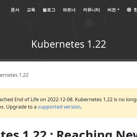
문서
교육
블로그
파트너
커뮤니티
버전
한
Kubernetes 1.22
ernetes 1.22
ached End of Life on 2022-12-08. Kubernetes 1.22 is no long
es. Upgrade to a
supported version
.
tes 1.22 : Reaching Ne