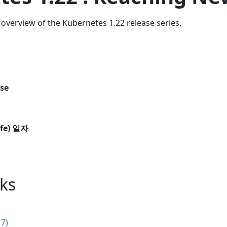
overview of the Kubernetes 1.22 release series.
ase
fe) 일자
nks
17)