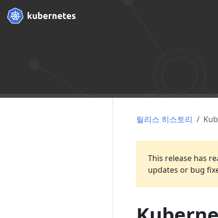
릴리스 히스토리
Kub
This release has re
updates or bug fix
Kuberne