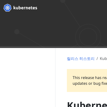
릴리스 히스토리
Kub
This release has re
updates or bug fix
Kubernet