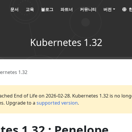
문서
교육
블로그
파트너
커뮤니티
버전
한
Kubernetes 1.32
ernetes 1.32
ached End of Life on 2026-02-28. Kubernetes 1.32 is no long
es. Upgrade to a
supported version
.
es 1.32 : Penelope