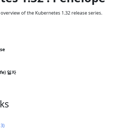
overview of the Kubernetes 1.32 release series.
ase
fe) 일자
nks
13)