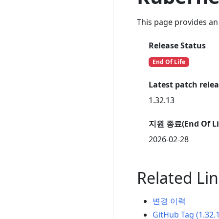
This page provides an 
Release Status
End Of Life
Latest patch rele
1.32.13
지원 종료(End Of Li
2026-02-28
Related Li
변경 이력
GitHub Tag (1.32.