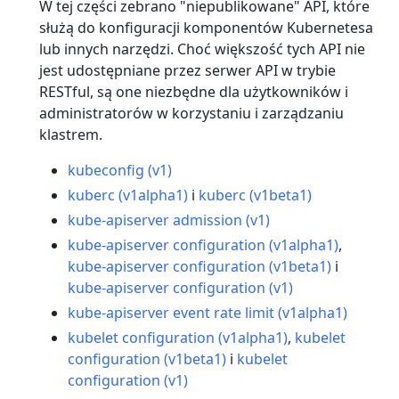
W tej części zebrano "niepublikowane" API, które
służą do konfiguracji komponentów Kubernetesa
lub innych narzędzi. Choć większość tych API nie
jest udostępniane przez serwer API w trybie
RESTful, są one niezbędne dla użytkowników i
administratorów w korzystaniu i zarządzaniu
klastrem.
kubeconfig (v1)
kuberc (v1alpha1)
i
kuberc (v1beta1)
kube-apiserver admission (v1)
kube-apiserver configuration (v1alpha1)
,
kube-apiserver configuration (v1beta1)
i
kube-apiserver configuration (v1)
kube-apiserver event rate limit (v1alpha1)
kubelet configuration (v1alpha1)
,
kubelet
configuration (v1beta1)
i
kubelet
configuration (v1)