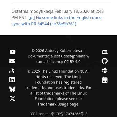
Ostatnia modyfikacja February 19, 2026 at 2:48
PM PST:
[pl] Fix some links in the English docs -
sync with PR 54544 (ce78e5b761)
© 2026 Autorzy Kubernetesa |
Dokumentacja jest udostępniana w
ramach licencji
CC BY 4.0
© 2026 The Linux Foundation ®. All
rights reserved. The Linux
Foundation has registered
trademarks and uses trademarks. For
a list of trademarks of The Linux
Foundation, please see our
Trademark Usage page
.
ICP license: 京ICP备17074266号-3