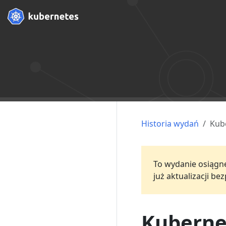
Historia wydań
Kub
To wydanie osiągnęł
już aktualizacji b
Kuberne