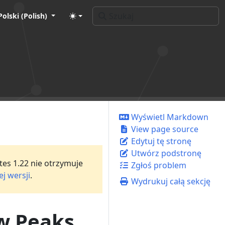
Polski (Polish)
Wyświetl Markdown
View page source
Edytuj tę stronę
Utwórz podstronę
tes 1.22 nie otrzymuje
Zgłoś problem
j wersji
.
Wydrukuj całą sekcję
w Peaks