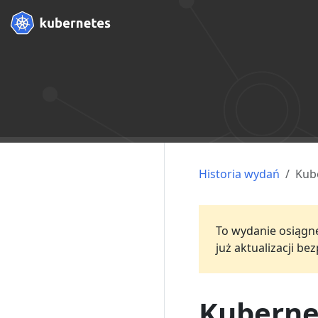
Historia wydań
Kub
To wydanie osiągnęł
już aktualizacji b
Kubernet