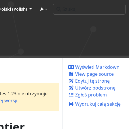
Polski (Polish)
Wyświetl Markdown
View page source
Edytuj tę stronę
Utwórz podstronę
tes 1.23 nie otrzymuje
Zgłoś problem
j wersji
.
Wydrukuj całą sekcję
ntier