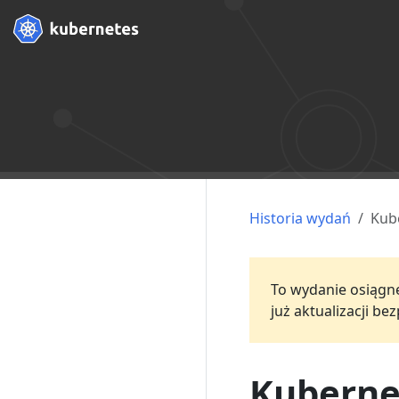
Historia wydań
Kub
To wydanie osiągnęł
już aktualizacji b
Kuberne