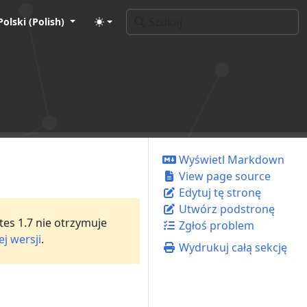
Polski (Polish)
Wyświetl Markdown
View page source
Edytuj tę stronę
Utwórz podstronę
tes 1.7 nie otrzymuje
Zgłoś problem
j wersji
.
Wydrukuj całą sekcję