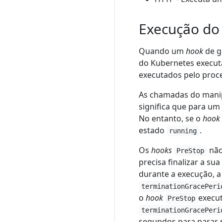
Execução do
Quando um
hook
de g
do Kubernetes execut
executados pelo proc
As chamadas do mani
significa que para um
No entanto, se o
hook
estado
.
running
Os
hooks
não
PreStop
precisa finalizar a s
durante a execução, a
terminationGracePeri
o
hook
execut
PreStop
terminationGracePeri
segundos para parar 