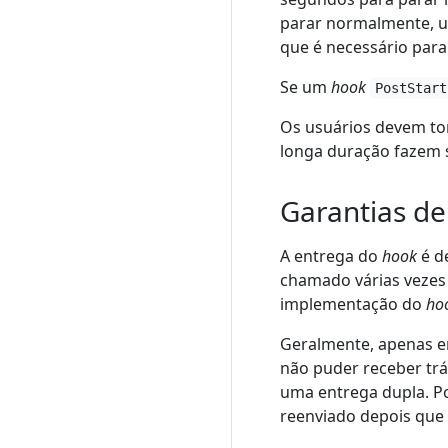
parar normalmente, 
que é necessário para
Se um
hook
PostStart
Os usuários devem to
longa duração fazem s
Garantias d
A entrega do
hook
é d
chamado várias vezes
implementação do
ho
Geralmente, apenas en
não puder receber trá
uma entrega dupla. Po
reenviado depois que o