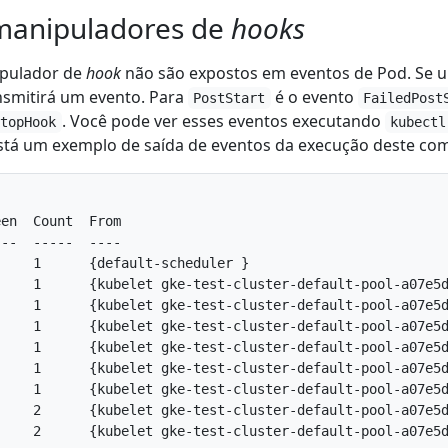
manipuladores de
hooks
ipulador de
hook
não são expostos em eventos de Pod. Se u
nsmitirá um evento. Para
é o evento
PostStart
FailedPost
. Você pode ver esses eventos executando
StopHook
kubectl
está um exemplo de saída de eventos da execução deste co
en  Count  From                                         
--  -----  ----                                         
     1      {default-scheduler }                         
     1      {kubelet gke-test-cluster-default-pool-a07e5d
     1      {kubelet gke-test-cluster-default-pool-a07e5d
     1      {kubelet gke-test-cluster-default-pool-a07e5d
     1      {kubelet gke-test-cluster-default-pool-a07e5d
     1      {kubelet gke-test-cluster-default-pool-a07e5d
     1      {kubelet gke-test-cluster-default-pool-a07e5d
     2      {kubelet gke-test-cluster-default-pool-a07e5d