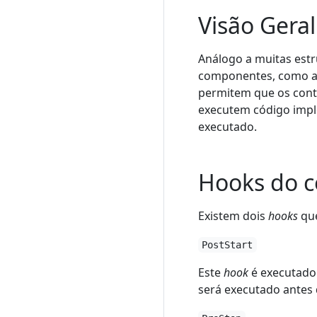
Visão Geral
Análogo a muitas est
componentes, como an
permitem que os contê
executem código imp
executado.
Hooks do c
Existem dois
hooks
que
PostStart
Este
hook
é executado 
será executado antes