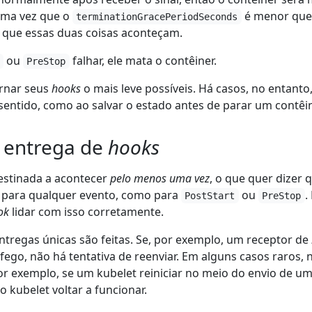
uma vez que o
é menor que 
terminationGracePeriodSeconds
 que essas duas coisas aconteçam.
ou
falhar, ele mata o contêiner.
PreStop
rnar seus
hooks
o mais leve possíveis. Há casos, no entan
entido, como ao salvar o estado antes de parar um contêin
e entrega de
hooks
estinada a acontecer
pelo menos uma vez
, o que quer dizer
 para qualquer evento, como para
ou
.
PostStart
PreStop
ok
lidar com isso corretamente.
tregas únicas são feitas. Se, por exemplo, um receptor de
fego, não há tentativa de reenviar. Em alguns casos raros,
r exemplo, se um kubelet reiniciar no meio do envio de u
 kubelet voltar a funcionar.