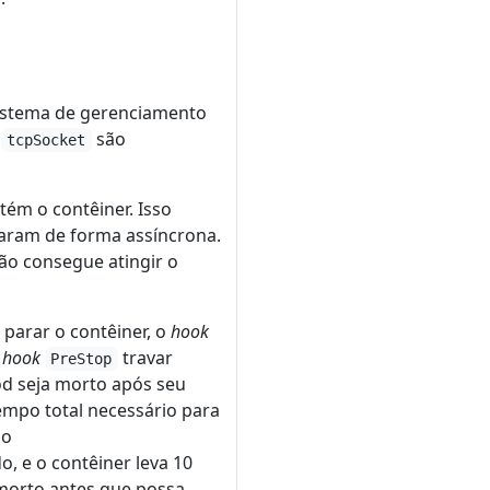
sistema de gerenciamento
e
são
tcpSocket
ém o contêiner. Isso
aram de forma assíncrona.
ão consegue atingir o
 parar o contêiner, o
hook
m
hook
travar
PreStop
d seja morto após seu
tempo total necessário para
 o
, e o contêiner leva 10
 morto antes que possa