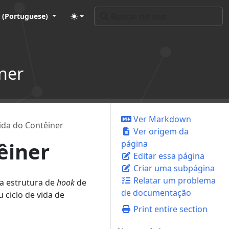
 (Portuguese)
ner
Ver Markdown
ida do Contêiner
Ver origem da
êiner
página
Editar essa página
Criar uma subpágina
Relatar um problema
a estrutura de
hook
de
de documentação
 ciclo de vida de
Print entire section