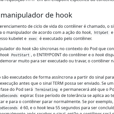
 manipulador de hook
erenciamento de ciclo de vida do contêiner é chamado, o 
a o manipulador de acordo com a ação do
hook
,
httpGet
esso kubelet e
é executado pelo contêiner.
exec
pulador do
hook
são síncronas no contexto do Pod que cont
hook
, o ENTRYPOINT do contêiner e o
hook
disp
PostStart
demorar muito para ser executado ou travar, o contêiner n
 são executados de forma assíncrona a partir do sinal para
ua execução antes que o sinal TERM possa ser enviado. Se u
 fase do Pod será
e permanecerá até que o Po
Terminating
expirar. Esse período de tolerância se aplica ao 
odSeconds
ar e para o contêiner parar normalmente. Se por exemplo,
é 60, e o
hook
leva 55 segundos para ser concluído
odSeconds
normalmente após receber o sinal, então o contêiner será