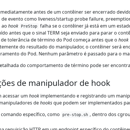
mediatamente antes de um contêiner ser encerrado devido 
e evento como liveness/startup probe failure, preemption
a ao
hook
falha se o contêiner já está em um estado
PreStop
ído antes que o sinal TERM seja enviado para parar o cont
 de tolerância de término do Pod começa antes que o
hook
temente do resultado do manipulador, o contêiner será en
erramento do Pod. Nenhum parâmetro é passado para o ma
detalhada do comportamento de término pode ser encont
ões de manipulador de hook
m acessar um
hook
implementando e registrando um manip
e manipuladores de
hooks
que podem ser implementados par
m comando específico, como
, dentro dos cgr
pre-stop.sh
a requisição HTTP em um endpoint específico do contêiner