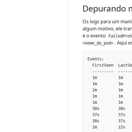
Depurando 
Os logs para um man
algum motivo, ele tra
é o evento
FailedPre
. Aqui 
<nome_do_pod>
Events:

  FirstSeen  LastSe
  ---------  ------
  1m         1m   
  1m         1m   
  1m         1m   
  1m         1m   
  1m         1m   
  38s        38s  
  37s        37s  
  38s        37s  