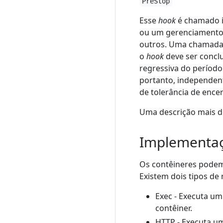
PreStop
Esse
hook
é chamado i
ou um gerenciamento d
outros. Uma chamad
o
hook
deve ser conclu
regressiva do período
portanto, independen
de tolerância de enc
Uma descrição mais 
Implementaç
Os contêineres pode
Existem dois tipos d
Exec - Executa u
contêiner.
HTTP - Executa um