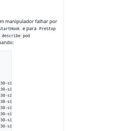
m manipulador falhar por
e para
StartHook
PreStop
 describe pod
mando:
          SubObjectPath          Type      Reason       
          -------------          --------  ------       
                                 Normal    Scheduled    
30-siqd}  spec.containers{main}  Normal    Pulling      
30-siqd}  spec.containers{main}  Normal    Created      
30-siqd}  spec.containers{main}  Normal    Pulled       
30-siqd}  spec.containers{main}  Normal    Started      
30-siqd}  spec.containers{main}  Normal    Killing      
30-siqd}  spec.containers{main}  Normal    Killing      
30-siqd}                         Warning   FailedSync   