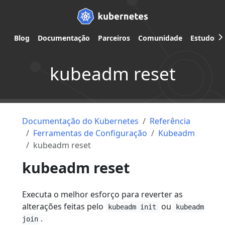
Blog
Documentação
Parceiros
Comunidade
Estudos d
kubeadm reset
Documentação do Kubernetes
Referência
Ferramentas de Configuração
Kubeadm
kubeadm reset
kubeadm reset
Executa o melhor esforço para reverter as
alterações feitas pelo
ou
kubeadm init
kubeadm
.
join