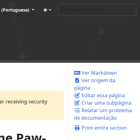
 (Portuguese)
Ver Markdown
Ver origem da
página
Editar essa página
er receiving security
Criar uma subpágina
Relatar um problema
de documentação
Print entire section
the Paw-