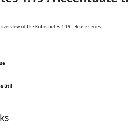
overview of the Kubernetes 1.19 release series.
ase
a útil
nks