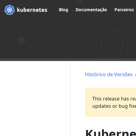
Blog
Documentação
Parceiros
Histórico de Versões
This release has re
updates or bug fix
Kubernet