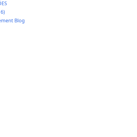
ÕES
16)
ement Blog