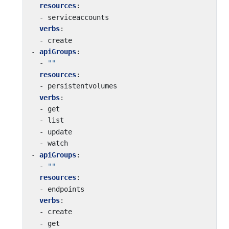
resources
:
- 
serviceaccounts
verbs
:
- 
create
- 
apiGroups
:
- 
""
resources
:
- 
persistentvolumes
verbs
:
- 
get
- 
list
- 
update
- 
watch
- 
apiGroups
:
- 
""
resources
:
- 
endpoints
verbs
:
- 
create
- 
get