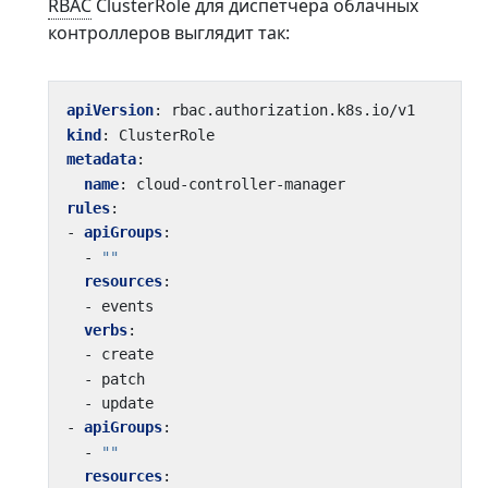
RBAC
ClusterRole для диспетчера облачных
контроллеров выглядит так:
apiVersion
:
rbac.authorization.k8s.io/v1
kind
:
ClusterRole
metadata
:
name
:
cloud-controller-manager
rules
:
- 
apiGroups
:
- 
""
resources
:
- 
events
verbs
:
- 
create
- 
patch
- 
update
- 
apiGroups
:
- 
""
resources
: