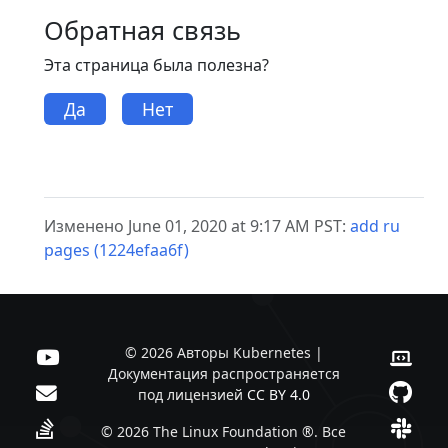
Обратная связь
Эта страница была полезна?
Да
Нет
Изменено June 01, 2020 at 9:17 AM PST:
add ru
pages (1224efaa6f)
© 2026 Авторы Kubernetes |
Документация распространяется
под лицензией
CC BY 4.0
© 2026 The Linux Foundation ®. Все