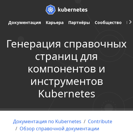
Документация
Карьера
Партнёры
Сообщество
Ве
Генерация справочных
страниц для
компонентов и
инструментов
Kubernetes
Документация по Kubernetes
Contribute
Обзор справочной документации