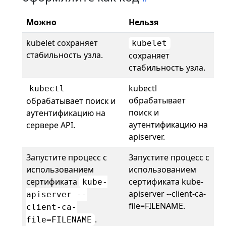
Можно
Нельзя
kubelet сохраняет
kubelet
стабильность узла.
сохраняет
стабильность узла.
kubectl
kubectl
обрабатывает
обрабатывает поиск и
поиск и
аутентификацию на
аутентификацию на
сервере API.
apiserver.
Запустите процесс с
Запустите процесс с
использованием
использованием
сертификата
сертификата kube-
kube-
apiserver --client-ca-
apiserver --
file=FILENAME.
client-ca-
.
file=FILENAME