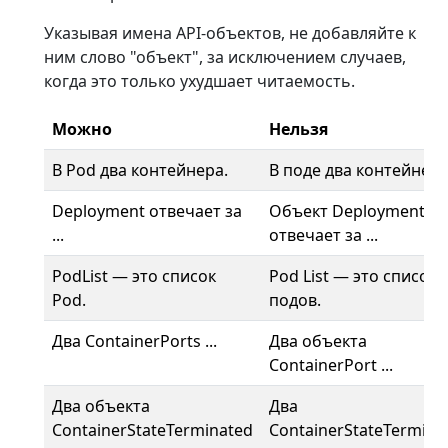
Указывая имена API-объектов, не добавляйте к
ним слово "объект", за исключением случаев,
когда это только ухудшает читаемость.
Можно
Нельзя
В Pod два контейнера.
В поде два контейнера
Deployment отвечает за
Объект Deployment
...
отвечает за ...
PodList — это список
Pod List — это список
Pod.
подов.
Два ContainerPorts ...
Два объекта
ContainerPort ...
Два объекта
Два
ContainerStateTerminated
ContainerStateTermina