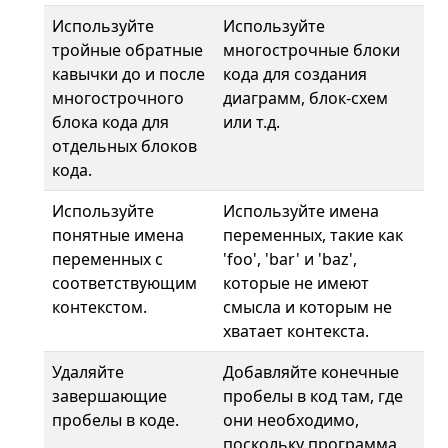
Используйте
Используйте
тройные обратные
многострочные блоки
кавычки до и после
кода для создания
многострочного
диаграмм, блок-схем
блока кода для
или т.д.
отдельных блоков
кода.
Используйте
Используйте имена
понятные имена
переменных, такие как
переменных с
'foo', 'bar' и 'baz',
соответствующим
которые не имеют
контекстом.
смысла и которым не
хватает контекста.
Удаляйте
Добавляйте конечные
завершающие
пробелы в код там, где
пробелы в коде.
они необходимо,
поскольку программа