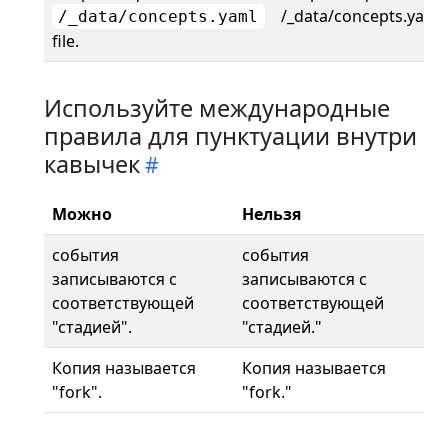
/_data/concepts.yaml.
/_data/concepts.yaml
file.
Используйте международные
правила для пунктуации внутри
кавычек
Можно
Нельзя
события
события
записываются с
записываются с
соответствующей
соответствующей
"стадией".
"стадией."
Копия называется
Копия называется
"fork".
"fork."