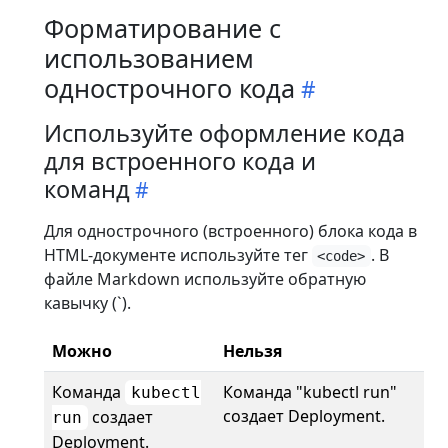
Форматирование с
использованием
однострочного кода
Используйте оформление кода
для встроенного кода и
команд
Для однострочного (встроенного) блока кода в
HTML-документе используйте тег
. В
<code>
файле Markdown используйте обратную
кавычку (`).
Можно
Нельзя
Команда
Команда "kubectl run"
kubectl
создает Deployment.
создает
run
Deployment.