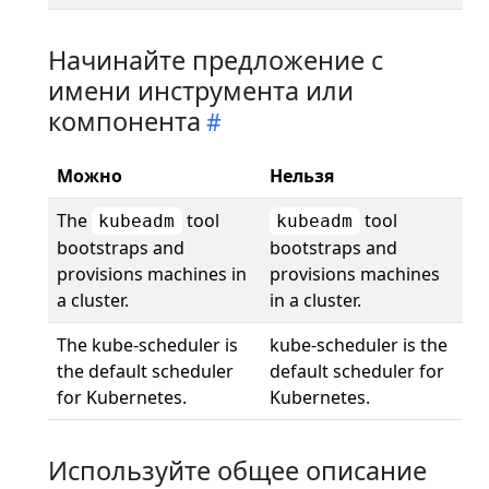
Начинайте предложение с
имени инструмента или
компонента
Можно
Нельзя
The
tool
tool
kubeadm
kubeadm
bootstraps and
bootstraps and
provisions machines in
provisions machines
a cluster.
in a cluster.
The kube-scheduler is
kube-scheduler is the
the default scheduler
default scheduler for
for Kubernetes.
Kubernetes.
Используйте общее описание