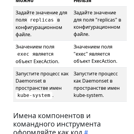
Можно
Нельзя
Задайте значение для
Задайте значение
поля
в
для поля "replicas" в
replicas
конфигурационном
конфигурационном
файле.
файле.
Значением поля
Значением поля
является
"exec" является
exec
объект ExecAction.
объект ExecAction.
Запустите процесс как
Запустите процесс
Daemonset в
как Daemonset в
пространстве имен
пространстве имен
.
kube-system.
kube-system
Имена компонентов и
командного инструмента
оформляйте как код