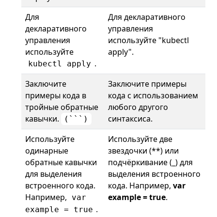
Для
Для декларативного
декларативного
управления
управления
используйте "kubectl
используйте
apply".
.
kubectl apply
Заключите
Заключите примеры
примеры кода в
кода с использованием
тройные обратные
любого другого
кавычки.
синтаксиса.
(```)
Используйте
Используйте две
одинарные
звездочки (**) или
обратные кавычки
подчёркивание (_) для
для выделения
выделения встроенного
встроенного кода.
кода. Например,
var
Например,
example = true
.
var
.
example = true